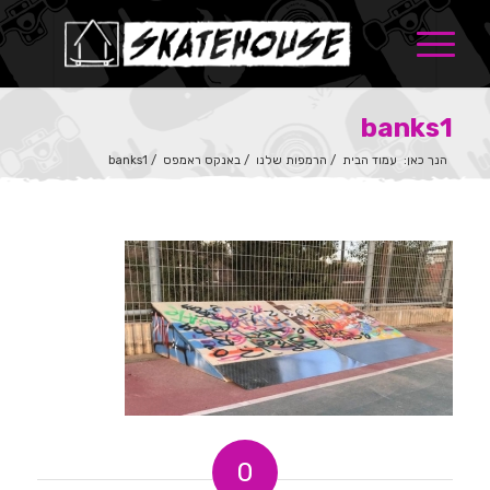
banks1
הנך כאן:
עמוד הבית
/
הרמפות שלנו
/
באנקס ראמפס
/
banks1
0